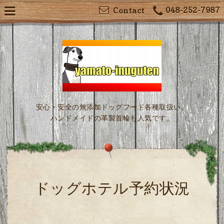
048-252-7987
Contact
安心・安全の無添加ドッグフード各種取扱い。
ハンドメイドの革製首輪も人気です。
ドッグホテル予約状況