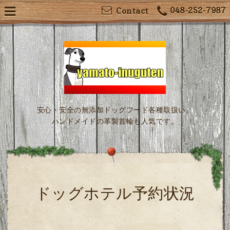
048-252-7987
Contact
安心・安全の無添加ドッグフード各種取扱い。
ハンドメイドの革製首輪も人気です。
ドッグホテル予約状況