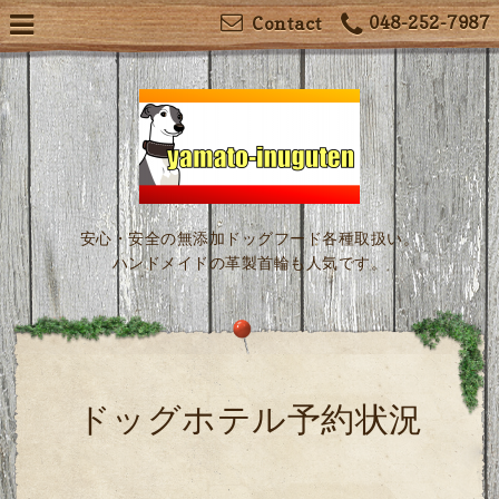
048-252-7987
Contact
安心・安全の無添加ドッグフード各種取扱い。
ハンドメイドの革製首輪も人気です。
ドッグホテル予約状況