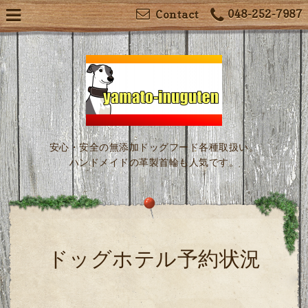
048-252-7987
Contact
安心・安全の無添加ドッグフード各種取扱い。
ハンドメイドの革製首輪も人気です。
ドッグホテル予約状況