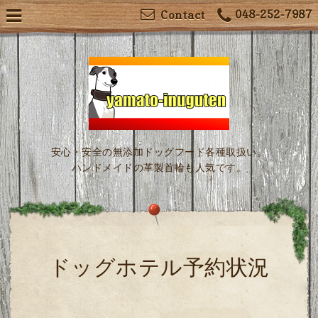
048-252-7987
Contact
安心・安全の無添加ドッグフード各種取扱い。
ハンドメイドの革製首輪も人気です。
ドッグホテル予約状況